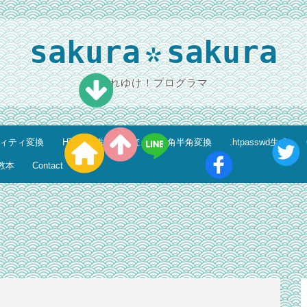
sakura
sakura
*
それゆけ！プログラマ
ティティ変換
HTML特殊文字調査
全角半角変換
.htpasswd生成
教本
Contact