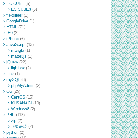
EC-CUBE
(5)
EC-CUBE3
(5)
flexslider
(1)
GoogleDrive
(1)
HTML
(71)
IE9
(3)
iPhone
(6)
JavaScript
(13)
mangle
(1)
matter.js
(1)
jQuery
(22)
lightbox
(2)
Link
(1)
mySQL
(8)
phpMyAdmin
(2)
OS
(25)
CentOS
(15)
KUSANAGI
(10)
Windows8
(2)
PHP
(113)
zip
(2)
正規表現
(2)
python
(2)