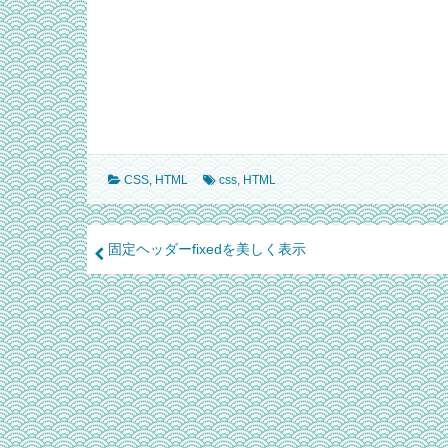
CSS
,
HTML
css
,
HTML
Post
固定ヘッダーfixedを美しく表示
navigation