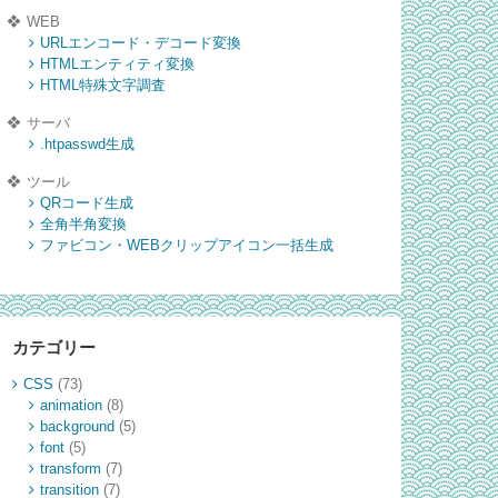
WEB
URLエンコード・デコード変換
HTMLエンティティ変換
HTML特殊文字調査
サーバ
.htpasswd生成
ツール
QRコード生成
全角半角変換
ファビコン・WEBクリップアイコン一括生成
カテゴリー
CSS
(73)
animation
(8)
background
(5)
font
(5)
transform
(7)
transition
(7)