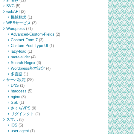
smarty
(11)
SVG
(5)
webAPI
(2)
機械翻訳
(1)
WEBサービス
(3)
Wordpress
(71)
Advanced-Custom-Fields
(2)
Contact Form 7
(3)
Custom Post Type UI
(1)
lazy-load
(1)
meta-slider
(4)
Search-Regex
(3)
Wordpress基本設定
(4)
多言語
(1)
サーバ設定
(28)
DNS
(1)
htaccess
(5)
nginx
(3)
SSL
(1)
さくらVPS
(9)
リダイレクト
(2)
スマホ
(9)
iOS
(5)
user-agent
(1)