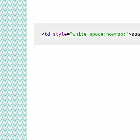
<
td
style
=
"white-space:nowrap;"
>
aaa