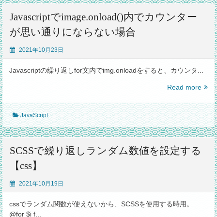
ら
sim
「inv
3G
Javascriptでimage.onload()内でカウンター
が
を
が思い通りにならない場合
出
使
て
う
2021年10月23日
認
設
証
定
Javascriptの繰り返しfor文内でimg.onloadをすると、カウンタ...
で
方
コ
法
Javas
Read more
ケ
で
た
imag
JavaScript
内
で
カ
ウ
SCSSで繰り返しランダム数値を設定する
ン
【css】
タ
ー
2021年10月19日
が
思
cssでランダム関数が使えないから、SCSSを使用する時用。
い
@for $i f...