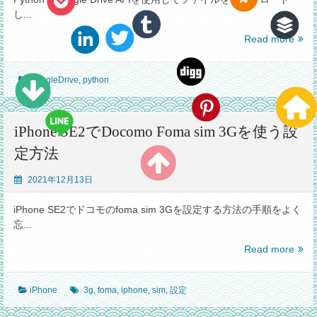
し...
Pyth
Read more
で
Goog
GoogleDrive
,
python
Drive
に
ア
ク
iPhone SE2でDocomo Foma sim 3Gを使う設
セ
定方法
ス
し
2021年12月13日
よ
う
iPhone SE2でドコモのfoma sim 3Gを設定する方法の手順をよく
と
忘...
し
た
iPho
Read more
ら
SE2
「Insu
で
Perm
iPhone
3g
,
foma
,
iphone
,
sim
,
設定
Doc
や
Fom