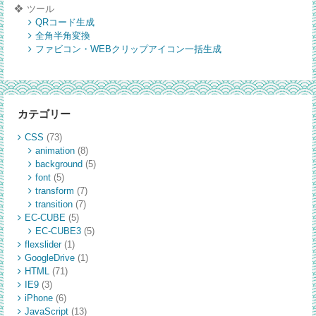
ラ
ツール
QRコード生成
ー】
全角半角変換
ファビコン・WEBクリップアイコン一括生成
カテゴリー
CSS
(73)
animation
(8)
background
(5)
font
(5)
transform
(7)
transition
(7)
EC-CUBE
(5)
EC-CUBE3
(5)
flexslider
(1)
GoogleDrive
(1)
HTML
(71)
IE9
(3)
iPhone
(6)
JavaScript
(13)