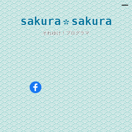
sakura
sakura
*
それゆけ！プログラマ