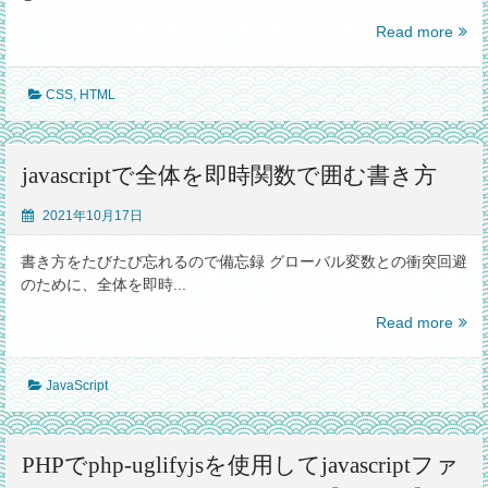
通
り
SCS
Read more
に
で
な
繰
ら
CSS
,
HTML
り
な
返
い
し
場
ラ
javascriptで全体を即時関数で囲む書き方
合
ン
ダ
2021年10月17日
ム
数
書き方をたびたび忘れるので備忘録 グローバル変数との衝突回避
値
のために、全体を即時...
を
javas
Read more
設
で
定
全
す
JavaScript
体
る
を
【cs
即
時
PHPでphp-uglifyjsを使用してjavascriptファ
関