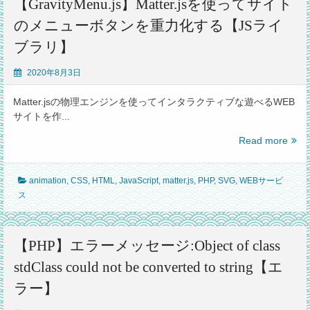
【GravityMenu.js】Matter.jsを使ってサイト
OS
シ
のメニューボタンを重力化する【JSライ
ー
ム
ブラリ】
レ
ス
2020年8月3日
に
表
Matter.jsの物理エンジンを使ってインタラクティブな遊べるWEB
示
サイトを作...
し
【Gra
Read more
た
Matte
い
を
【C
animation
,
CSS
,
HTML
,
JavaScript
,
matter.js
,
PHP
,
SVG
,
WEBサービ
使
ス
っ
て
サ
イ
【PHP】エラーメッセージ:Object of class
ト
stdClass could not be converted to string【エ
の
メ
ラー】
ニ