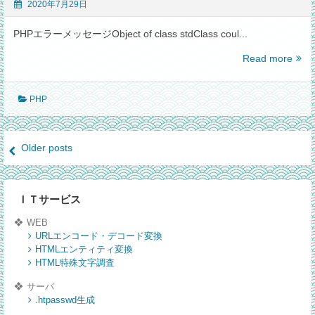
ュ
2020年7月29日
ー
ボ
PHPエラーメッセージObject of class stdClass coul...
タ
【P
Read more
ン
エ
を
ラ
重
PHP
ー
力
メ
化
ッ
す
Posts
セ
Older posts
る
ー
【JS
navigation
ジ:Ob
ラ
of
イ
ＩＴサービス
class
ブ
stdC
WEB
ラ
coul
URLエンコード・デコード変換
リ】
not
HTMLエンティティ変換
HTML特殊文字調査
be
conv
サーバ
to
.htpasswd生成
stri