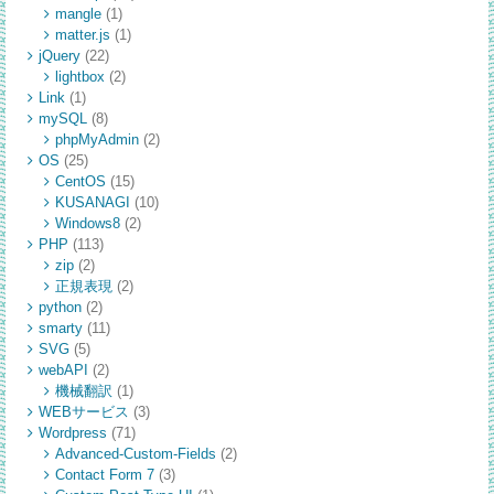
mangle
(1)
matter.js
(1)
jQuery
(22)
lightbox
(2)
Link
(1)
mySQL
(8)
phpMyAdmin
(2)
OS
(25)
CentOS
(15)
KUSANAGI
(10)
Windows8
(2)
PHP
(113)
zip
(2)
正規表現
(2)
python
(2)
smarty
(11)
SVG
(5)
webAPI
(2)
機械翻訳
(1)
WEBサービス
(3)
Wordpress
(71)
Advanced-Custom-Fields
(2)
Contact Form 7
(3)