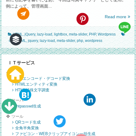
例によって、管理画面...
【Wo
Read more
meta
slide
HTML
,
jQuery
,
lazy-load
,
lightbox
,
meta-slider
,
PHP
,
Wordpress
の
css
,
HTML
,
jquery
,
lazy-load
,
meta-slider
,
php
,
wordpress
管
理
画
面
ＩＴサービス
を
WEB
利
URLエンコード・デコード変換
用
HTMLエンティティ変換
し
HTML特殊文字調査
て、
独
サーバ
自
.htpasswd生成
で
ツール
画
QRコード生成
面
全角半角変換
に
ファビコン・WEBクリップアイコン一括生成