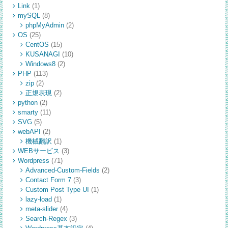
Link
(1)
mySQL
(8)
phpMyAdmin
(2)
OS
(25)
CentOS
(15)
KUSANAGI
(10)
Windows8
(2)
PHP
(113)
zip
(2)
正規表現
(2)
python
(2)
smarty
(11)
SVG
(5)
webAPI
(2)
機械翻訳
(1)
WEBサービス
(3)
Wordpress
(71)
Advanced-Custom-Fields
(2)
Contact Form 7
(3)
Custom Post Type UI
(1)
lazy-load
(1)
meta-slider
(4)
Search-Regex
(3)