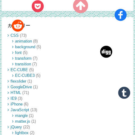
写
真
ギ
ャ
カテゴリー
ラ
リ
CSS
(73)
ー
animation
(8)
を
background
(5)
配
font
(5)
置
transform
(7)
transition
(7)
す
EC-CUBE
(5)
る
EC-CUBE3
(5)
flexslider
(1)
GoogleDrive
(1)
HTML
(71)
IE9
(3)
iPhone
(6)
JavaScript
(13)
mangle
(1)
matter.js
(1)
jQuery
(22)
lightbox
(2)