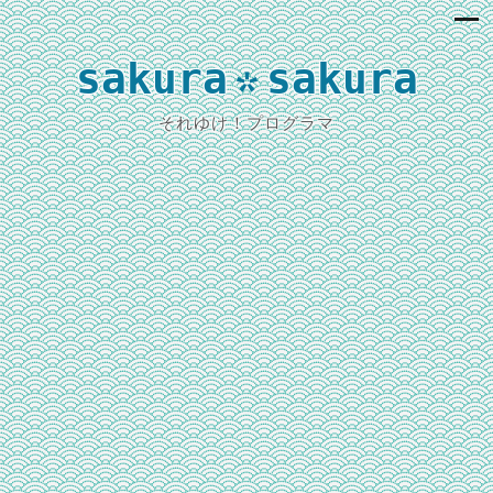
sakura
sakura
*
それゆけ！プログラマ