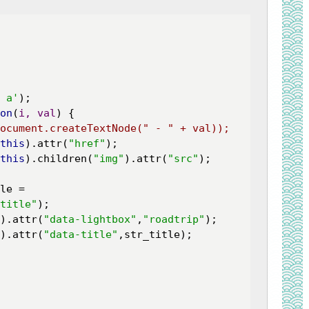
 a'
);

on
(
i, val
) 
{

(document.createTextNode(" - " + val));
this
).attr(
"href"
);

this
).children(
"img"
).attr(
"src"
);

le = 
title"
);

).attr(
"data-lightbox"
,
"roadtrip"
);

).attr(
"data-title"
,str_title);
