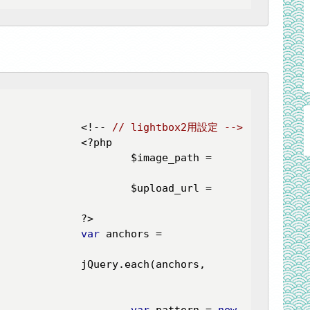
						<!-- 
// lightbox2用設定 -->
php

_path = 
d_url = 
?>

var
 anchors = 
						jQuery.each(anchors, 
var
 pattern = 
new