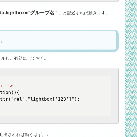
ata-lightbox="グループ名"
」と記述すれば動きます。
る。
ールし、有効にしておく。
n -->
吐出されれば動くはず。↓