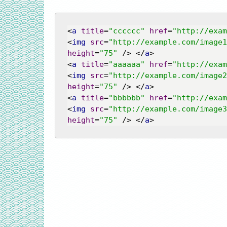
<
a
title
=
"cccccc"
href
=
"http://exam
<
img
src
=
"http://example.com/image1
height
=
"75"
 />
</
a
>
<
a
title
=
"aaaaaa"
href
=
"http://exam
<
img
src
=
"http://example.com/image2
height
=
"75"
 />
</
a
>
<
a
title
=
"bbbbbb"
href
=
"http://exam
<
img
src
=
"http://example.com/image3
height
=
"75"
 />
</
a
>