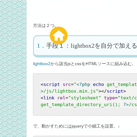
方法は２つ。
手段１：lightbox2を自分で加え
lightbox2
から該当jsとcssをHTMLソースに組み込む。
<
script
src
=
"
<?php
echo
 get_templat
>
/js/lightbox.min.js"
>
</
script
>
<
link
rel
=
"stylesheet"
type
=
"text/c
get_template_directory_uri(); 
?>
/cs
で、動かすためにはjqueryで小細工を設置。↓