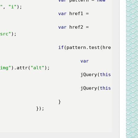
"
, 
"i"
);

var
 href1 = 
var
 href2 = 
src"
);

if
(pattern.test(hre
var
img"
).attr(
"alt"
);

								jQuery(
this
								jQuery(
this
		}

);
