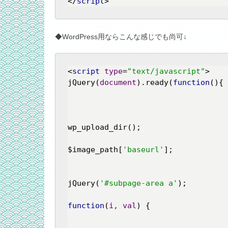
</
script
>
◆WordPress用ならこんな感じでも尚可↓
<
script
type
=
"text/javascript"
>
jQuery(
document
).ready(
function
(
)
{

						<?
							$image
wp_upload_dir();

							$uploa
$image_path[
'baseurl'
];

						
jQuery(
'#subpage-area a'
);

function
(
i, val
) 
{
