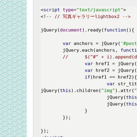
<
script
type
=
"text/javascript"
>
<!-- 
// 写真ギャラリーlightbox2 -->
jQuery(
document
).ready(
function
(
)
{

var
 anchors = jQuery(
'#post
	jQuery.each(anchors, 
functi
//	$("#" + i).append
var
 href1 = jQuery(
var
 href2 = jQuery(
if
(href1 == href2){

var
 str_tit
jQuery(
this
).children(
"img"
).attr(
"
			jQuery(
this
			jQuery(
this
		}

	});
