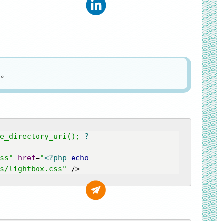
る。
e_directory_uri(); 
?
ss"
href
=
"
<?php
echo
s/lightbox.css"
 />