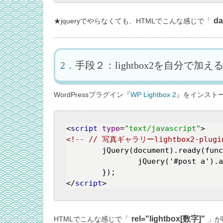
d
★jqueryでやらなくても、HTMLでこんな感じで「
手段２：lightbox2を自分で加え
WordPressプラグイン『
WP Lightbox 2
』をインスト
<
script
type
=
"text/javascript"
>
<!-- // 写真ギャラリーlightbox2-plugi
	jQuery(document).ready(function(){

		jQuery('#post a').attr("rel","lightbox['123']");

</
script
>
rel="lightbox[数字]"
HTMLでこんな感じで「
」が