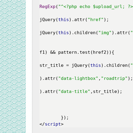
RegExp
(
"^<?php echo $upload_url; ?>
jQuery(
this
).attr(
"href"
);

jQuery(
this
).children(
"img"
).attr(
"
f1) && pattern.test(href2)){

str_title = jQuery(
this
).children(
"
).attr(
"data-lightbox"
,
"roadtrip"
);

).attr(
"data-title"
,str_title);

					
						}
</
script
>