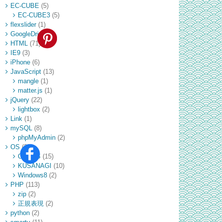
EC-CUBE
(5)
EC-CUBE3
(5)
flexslider
(1)
GoogleDrive
(1)
HTML
(71)
IE9
(3)
iPhone
(6)
JavaScript
(13)
mangle
(1)
matter.js
(1)
jQuery
(22)
lightbox
(2)
Link
(1)
mySQL
(8)
phpMyAdmin
(2)
OS
(25)
CentOS
(15)
KUSANAGI
(10)
Windows8
(2)
PHP
(113)
zip
(2)
正規表現
(2)
python
(2)