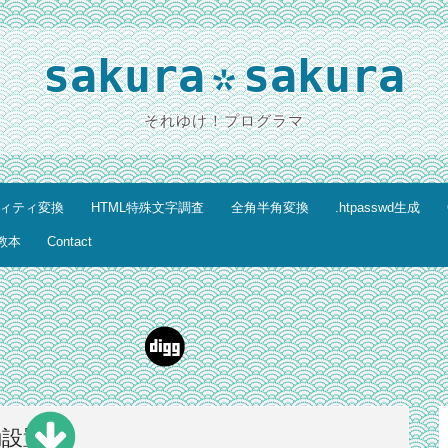
sakura
sakura
*
それゆけ！プログラマ
ティティ変換
HTML特殊文字調査
全角半角変換
.htpasswd生成
教本
Contact
動設置