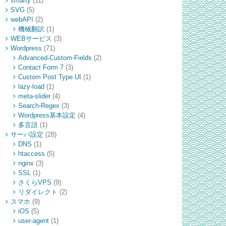
smarty
(11)
SVG
(5)
webAPI
(2)
機械翻訳
(1)
WEBサービス
(3)
Wordpress
(71)
Advanced-Custom-Fields
(2)
Contact Form 7
(3)
Custom Post Type UI
(1)
lazy-load
(1)
meta-slider
(4)
Search-Regex
(3)
Wordpress基本設定
(4)
多言語
(1)
サーバ設定
(28)
DNS
(1)
htaccess
(5)
nginx
(3)
SSL
(1)
さくらVPS
(9)
リダイレクト
(2)
スマホ
(9)
iOS
(5)
user-agent
(1)