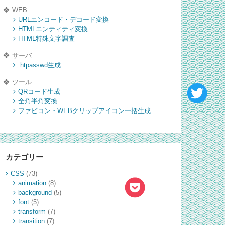
WEB
URLエンコード・デコード変換
HTMLエンティティ変換
HTML特殊文字調査
サーバ
.htpasswd生成
ツール
QRコード生成
全角半角変換
ファビコン・WEBクリップアイコン一括生成
カテゴリー
CSS
(73)
animation
(8)
background
(5)
font
(5)
transform
(7)
transition
(7)