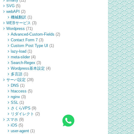
smarty
(11)
SVG
(5)
webAPI
(2)
機械翻訳
(1)
WEBサービス
(3)
Wordpress
(71)
Advanced-Custom-Fields
(2)
Contact Form 7
(3)
Custom Post Type UI
(1)
lazy-load
(1)
meta-slider
(4)
Search-Regex
(3)
Wordpress基本設定
(4)
多言語
(1)
サーバ設定
(28)
DNS
(1)
htaccess
(5)
nginx
(3)
SSL
(1)
さくらVPS
(9)
リダイレクト
(2)
スマホ
(9)
iOS
(5)
user-agent
(1)