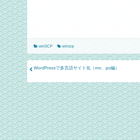
winSCP
winscp
Post
WordPressで多言語サイト化（mo、po編）
navigation