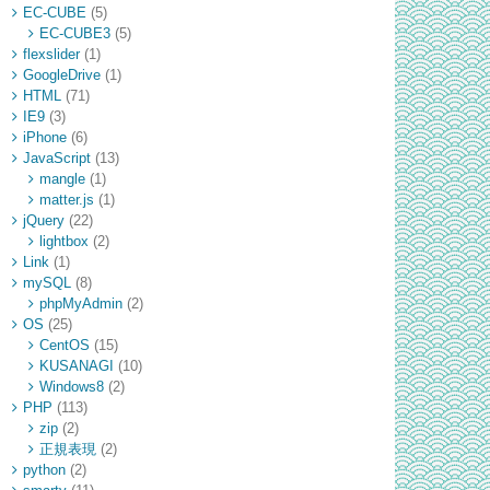
EC-CUBE
(5)
EC-CUBE3
(5)
flexslider
(1)
GoogleDrive
(1)
HTML
(71)
IE9
(3)
iPhone
(6)
JavaScript
(13)
mangle
(1)
matter.js
(1)
jQuery
(22)
lightbox
(2)
Link
(1)
mySQL
(8)
phpMyAdmin
(2)
OS
(25)
CentOS
(15)
KUSANAGI
(10)
Windows8
(2)
PHP
(113)
zip
(2)
正規表現
(2)
python
(2)