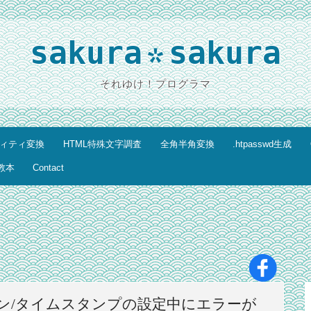
sakura
sakura
*
それゆけ！プログラマ
ティティ変換
HTML特殊文字調査
全角半角変換
.htpasswd生成
教本
Contact
ョン/タイムスタンプの設定中にエラーが