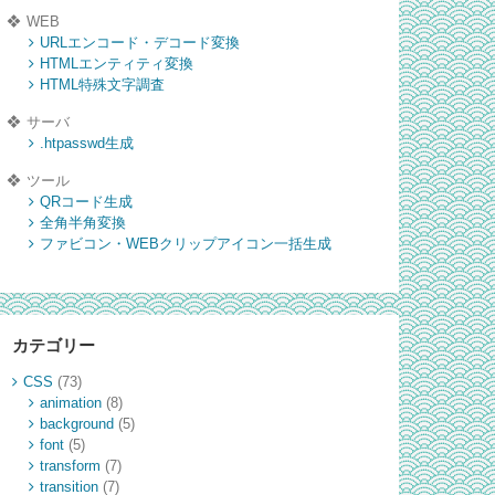
WEB
URLエンコード・デコード変換
HTMLエンティティ変換
HTML特殊文字調査
サーバ
.htpasswd生成
ツール
QRコード生成
全角半角変換
ファビコン・WEBクリップアイコン一括生成
カテゴリー
CSS
(73)
animation
(8)
background
(5)
font
(5)
transform
(7)
transition
(7)