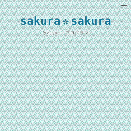
sakura
sakura
*
それゆけ！プログラマ