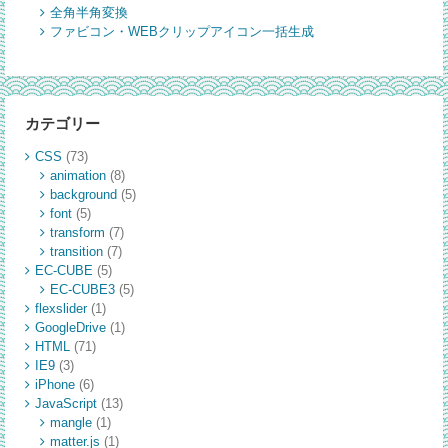
全角半角変換
ファビコン・WEBクリップアイコン一括生成
カテゴリー
CSS
(73)
animation
(8)
background
(5)
font
(5)
transform
(7)
transition
(7)
EC-CUBE
(5)
EC-CUBE3
(5)
flexslider
(1)
GoogleDrive
(1)
HTML
(71)
IE9
(3)
iPhone
(6)
JavaScript
(13)
mangle
(1)
matter.js
(1)