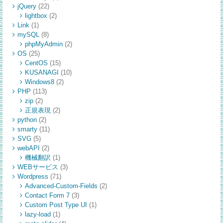
jQuery
(22)
lightbox
(2)
Link
(1)
mySQL
(8)
phpMyAdmin
(2)
OS
(25)
CentOS
(15)
KUSANAGI
(10)
Windows8
(2)
PHP
(113)
zip
(2)
正規表現
(2)
python
(2)
smarty
(11)
SVG
(5)
webAPI
(2)
機械翻訳
(1)
WEBサービス
(3)
Wordpress
(71)
Advanced-Custom-Fields
(2)
Contact Form 7
(3)
Custom Post Type UI
(1)
lazy-load
(1)