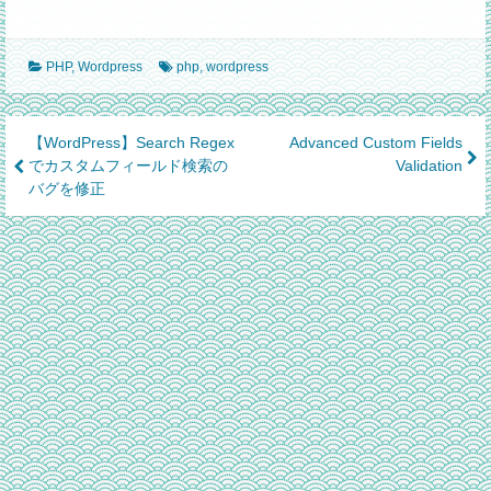
PHP
,
Wordpress
php
,
wordpress
Post
【WordPress】Search Regex
Advanced Custom Fields
でカスタムフィールド検索の
Validation
navigation
バグを修正