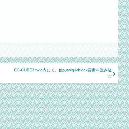
ォ
EC-CUBE3 twig内にて、他のtwigやblock要素を読み込
む