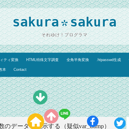
sakura
sakura
*
それゆけ！プログラマ
ティティ変換
HTML特殊文字調査
全角半角変換
.htpasswd生成
教本
Contact
rmの変数のデータを表示する（疑似var_dump）