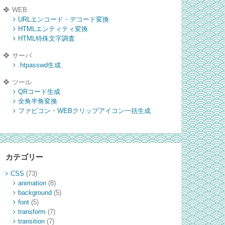
WEB
URLエンコード・デコード変換
HTMLエンティティ変換
HTML特殊文字調査
サーバ
.htpasswd生成
ツール
QRコード生成
全角半角変換
ファビコン・WEBクリップアイコン一括生成
カテゴリー
CSS
(73)
animation
(8)
background
(5)
font
(5)
transform
(7)
transition
(7)