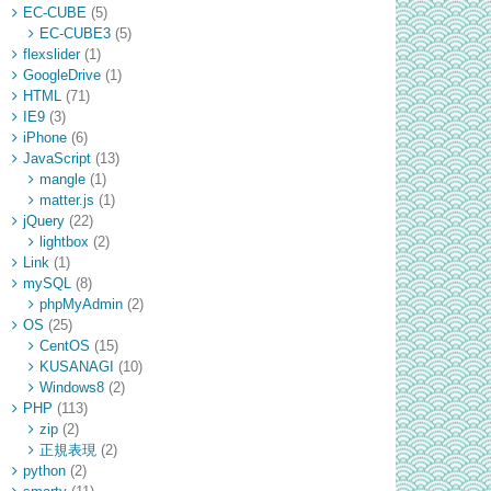
EC-CUBE
(5)
EC-CUBE3
(5)
flexslider
(1)
GoogleDrive
(1)
HTML
(71)
IE9
(3)
iPhone
(6)
JavaScript
(13)
mangle
(1)
matter.js
(1)
jQuery
(22)
lightbox
(2)
Link
(1)
mySQL
(8)
phpMyAdmin
(2)
OS
(25)
CentOS
(15)
KUSANAGI
(10)
Windows8
(2)
PHP
(113)
zip
(2)
正規表現
(2)
python
(2)