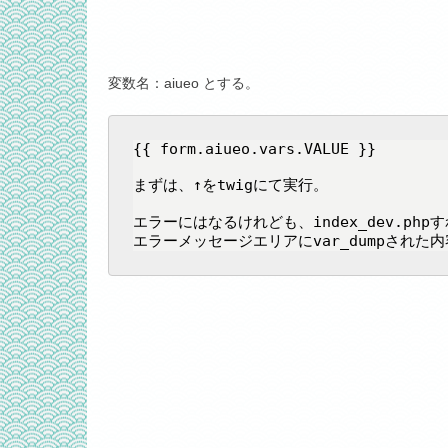
変数名：aiueo とする。
{{ form.aiueo.vars.VALUE }}

まずは、↑をtwigにて実行。

エラーにはなるけれども、index_dev.phpす