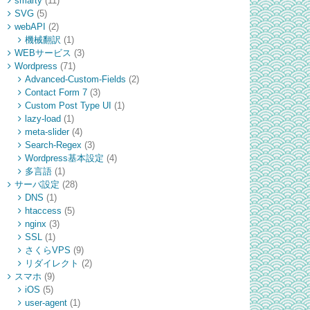
smarty
(11)
SVG
(5)
webAPI
(2)
機械翻訳
(1)
WEBサービス
(3)
Wordpress
(71)
Advanced-Custom-Fields
(2)
Contact Form 7
(3)
Custom Post Type UI
(1)
lazy-load
(1)
meta-slider
(4)
Search-Regex
(3)
Wordpress基本設定
(4)
多言語
(1)
サーバ設定
(28)
DNS
(1)
htaccess
(5)
nginx
(3)
SSL
(1)
さくらVPS
(9)
リダイレクト
(2)
スマホ
(9)
iOS
(5)
user-agent
(1)