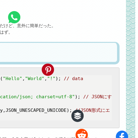
のだけど、意外に簡単だった。
。はず。
(
"Hello"
,
"World"
,
"!"
); 
// data
cation/json; charset=utf-8"
); 
// JSONにす
y,JSON_UNESCAPED_UNICODE); 
//JSON形式にエ