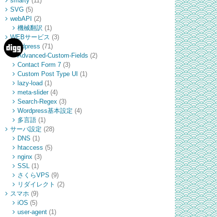
smarty
(11)
SVG
(5)
webAPI
(2)
機械翻訳
(1)
WEBサービス
(3)
Wordpress
(71)
Advanced-Custom-Fields
(2)
Contact Form 7
(3)
Custom Post Type UI
(1)
lazy-load
(1)
meta-slider
(4)
Search-Regex
(3)
Wordpress基本設定
(4)
多言語
(1)
サーバ設定
(28)
DNS
(1)
htaccess
(5)
nginx
(3)
SSL
(1)
さくらVPS
(9)
リダイレクト
(2)
スマホ
(9)
iOS
(5)
user-agent
(1)