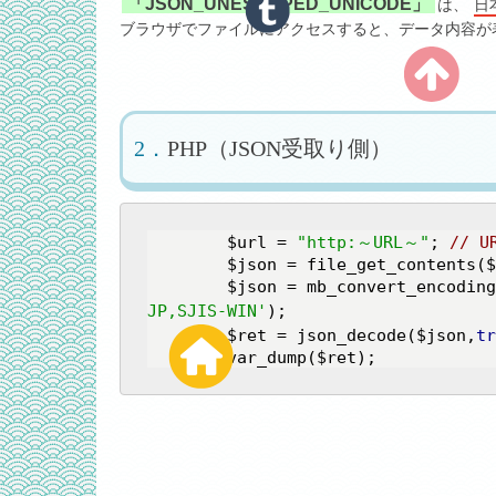
「JSON_UNESCAPED_UNICODE」
は、
日
ブラウザでファイルにアクセスすると、データ内容が
PHP（JSON受取り側）
	$url = 
"http:～URL～"
; 
// 
	$json = file_get_contents($url);

	$json = mb_convert_encodin
JP,SJIS-WIN'
);

	$ret = json_decode($json,
tr
	var_dump($ret);