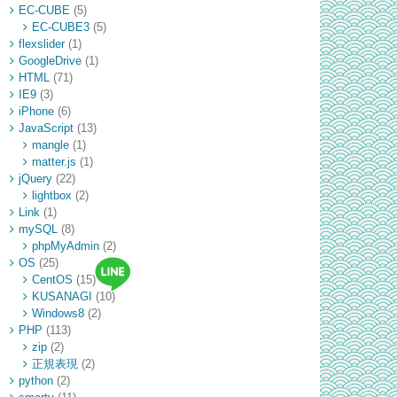
EC-CUBE
(5)
EC-CUBE3
(5)
flexslider
(1)
GoogleDrive
(1)
HTML
(71)
IE9
(3)
iPhone
(6)
JavaScript
(13)
mangle
(1)
matter.js
(1)
jQuery
(22)
lightbox
(2)
Link
(1)
mySQL
(8)
phpMyAdmin
(2)
OS
(25)
CentOS
(15)
KUSANAGI
(10)
Windows8
(2)
PHP
(113)
zip
(2)
正規表現
(2)
python
(2)