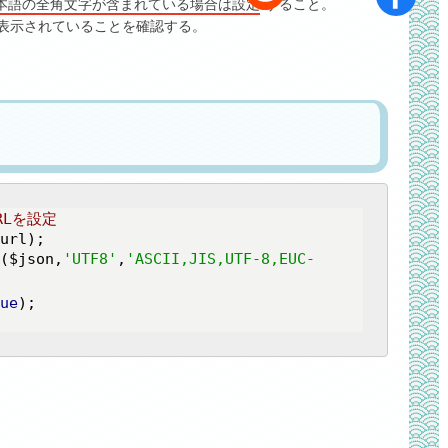
本語の全角文字が含まれている場合は設定
すること。
表示されていることを確認する。
URLを設定
g($json,
'UTF8'
,
'ASCII,JIS,UTF-8,EUC-
ue
);
