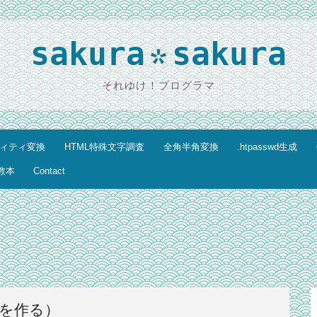
sakura
sakura
*
それゆけ！プログラマ
ティティ変換
HTML特殊文字調査
全角半角変換
.htpasswd生成
教本
Contact
Iを作る）