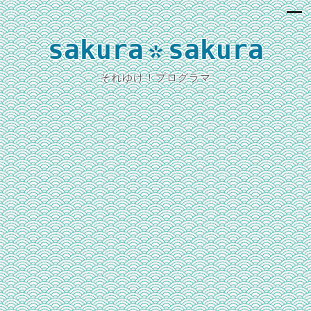
sakura
sakura
*
それゆけ！プログラマ