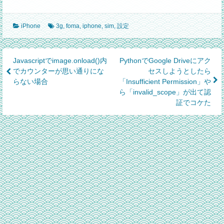
iPhone
3g
,
foma
,
iphone
,
sim
,
設定
Post
Javascriptでimage.onload()内
PythonでGoogle Driveにアク
でカウンターが思い通りにな
セスしようとしたら
navigation
らない場合
「Insufficient Permission」や
ら「invalid_scope」が出て認
証でコケた