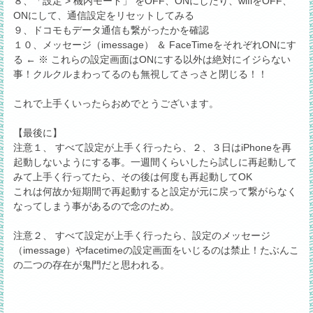
８、「設定 > 機内モード」 をOFF、ONにしたり、wifiをOFF、
ONにして、通信設定をリセットしてみる
９、ドコモもデータ通信も繋がったかを確認
１０、メッセージ（imessage） ＆ FaceTimeをそれぞれONにす
る ← ※ これらの設定画面はONにする以外は絶対にイジらない
事！クルクルまわってるのも無視してさっさと閉じる！！
これで上手くいったらおめでとうございます。
【最後に】
注意１、 すべて設定が上手く行ったら、２、３日はiPhoneを再
起動しないようにする事。一週間くらいしたら試しに再起動して
みて上手く行ってたら、その後は何度も再起動してOK
これは何故か短期間で再起動すると設定が元に戻って繋がらなく
なってしまう事があるので念のため。
注意２、 すべて設定が上手く行ったら、設定のメッセージ
（imessage）やfacetimeの設定画面をいじるのは禁止！たぶんこ
の二つの存在が鬼門だと思われる。