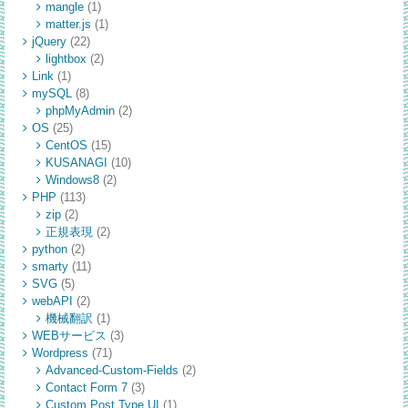
mangle
(1)
matter.js
(1)
jQuery
(22)
lightbox
(2)
Link
(1)
mySQL
(8)
phpMyAdmin
(2)
OS
(25)
CentOS
(15)
KUSANAGI
(10)
Windows8
(2)
PHP
(113)
zip
(2)
正規表現
(2)
python
(2)
smarty
(11)
SVG
(5)
webAPI
(2)
機械翻訳
(1)
WEBサービス
(3)
Wordpress
(71)
Advanced-Custom-Fields
(2)
Contact Form 7
(3)
Custom Post Type UI
(1)