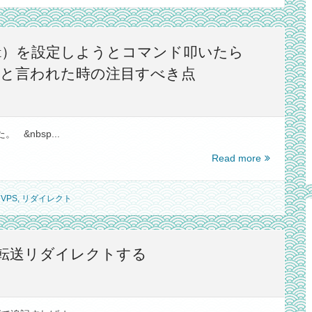
 Encrypt）を設定しようとコマンド叩いたら
ests of～」と言われた時の注目すべき点
&nbsp...
KUSANAGI
Read more
OS
で
VPS
,
リダイレクト
SSL（Let’s
Encrypt）
を
設
、簡単に転送リダイレクトする
定
し
よ
う