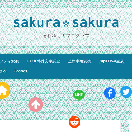
sakura
sakura
*
それゆけ！プログラマ
ティティ変換
HTML特殊文字調査
全角半角変換
.htpasswd生成
教本
Contact