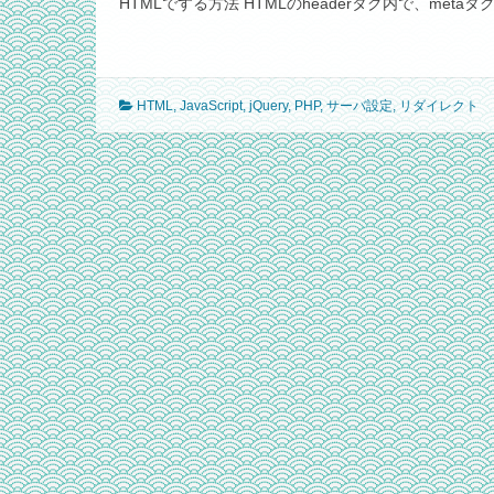
HTMLでする方法 HTMLのheaderタグ内で、metaタ
HTML
,
JavaScript
,
jQuery
,
PHP
,
サーバ設定
,
リダイレクト