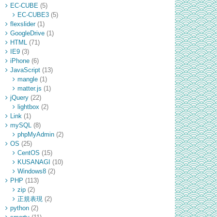
EC-CUBE
(5)
EC-CUBE3
(5)
flexslider
(1)
GoogleDrive
(1)
HTML
(71)
IE9
(3)
iPhone
(6)
JavaScript
(13)
mangle
(1)
matter.js
(1)
jQuery
(22)
lightbox
(2)
Link
(1)
mySQL
(8)
phpMyAdmin
(2)
OS
(25)
CentOS
(15)
KUSANAGI
(10)
Windows8
(2)
PHP
(113)
zip
(2)
正規表現
(2)
python
(2)