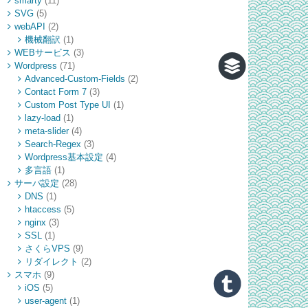
smarty
(11)
SVG
(5)
webAPI
(2)
機械翻訳
(1)
WEBサービス
(3)
Wordpress
(71)
Advanced-Custom-Fields
(2)
Contact Form 7
(3)
Custom Post Type UI
(1)
lazy-load
(1)
meta-slider
(4)
Search-Regex
(3)
Wordpress基本設定
(4)
多言語
(1)
サーバ設定
(28)
DNS
(1)
htaccess
(5)
nginx
(3)
SSL
(1)
さくらVPS
(9)
リダイレクト
(2)
スマホ
(9)
iOS
(5)
user-agent
(1)