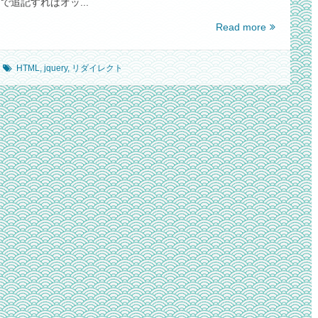
グで追記すればオッ...
と
コ
HTML
Read more
マ
や
ン
javascript
ド
HTML
,
jquery
,
リダイレクト
や
叩
PHP
い
で、
た
簡
ら
単
「There
に
were
転
too
送
many
リ
requests
ダ
of
イ
～」
レ
と
ク
言
ト
わ
す
れ
る
た