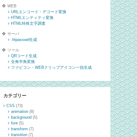
WEB
URLエンコード・デコード変換
HTMLエンティティ変換
HTML特殊文字調査
サーバ
.htpasswd生成
ツール
QRコード生成
全角半角変換
ファビコン・WEBクリップアイコン一括生成
カテゴリー
CSS
(73)
animation
(8)
background
(5)
font
(5)
transform
(7)
transition
(7)