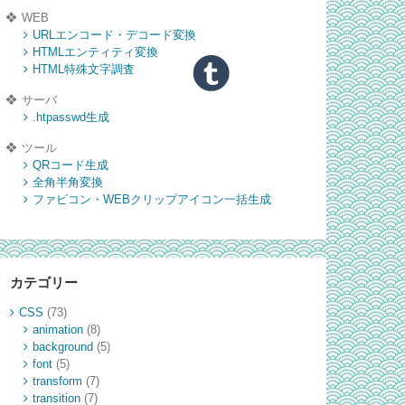
WEB
URLエンコード・デコード変換
HTMLエンティティ変換
HTML特殊文字調査
サーバ
.htpasswd生成
ツール
QRコード生成
全角半角変換
ファビコン・WEBクリップアイコン一括生成
カテゴリー
CSS
(73)
animation
(8)
background
(5)
font
(5)
transform
(7)
transition
(7)