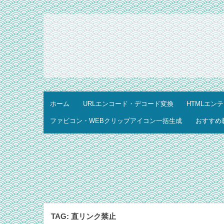
ホーム
URLエンコード・デコード変換
HTMLエン
ファビコン・WEBクリップアイコン一括生成
おすすめ
TAG:
直リンク禁止