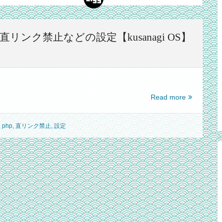
、直リンク禁止などの設定【kusanagi OS】
【nginx】
Read more
html
を
,
php
,
直リンク禁止
,
設定
php
と
し
て
動
か
す、
直
リ
ン