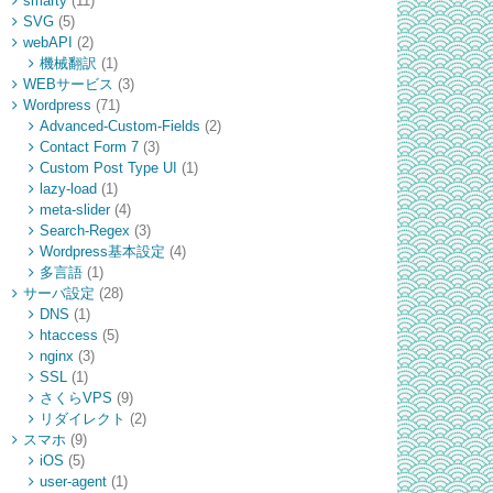
smarty
(11)
SVG
(5)
webAPI
(2)
機械翻訳
(1)
WEBサービス
(3)
Wordpress
(71)
Advanced-Custom-Fields
(2)
Contact Form 7
(3)
Custom Post Type UI
(1)
lazy-load
(1)
meta-slider
(4)
Search-Regex
(3)
Wordpress基本設定
(4)
多言語
(1)
サーバ設定
(28)
DNS
(1)
htaccess
(5)
nginx
(3)
SSL
(1)
さくらVPS
(9)
リダイレクト
(2)
スマホ
(9)
iOS
(5)
user-agent
(1)