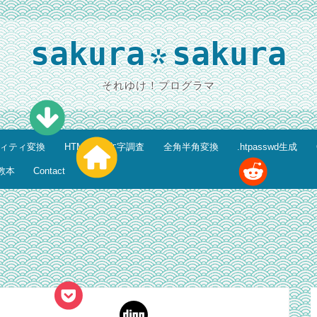
sakura
sakura
*
それゆけ！プログラマ
ティティ変換
HTML特殊文字調査
全角半角変換
.htpasswd生成
教本
Contact