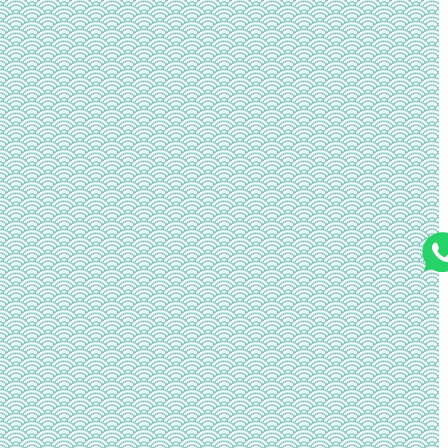
ク
禁
止
な
ど
の
設
定
【kusanagi
OS】