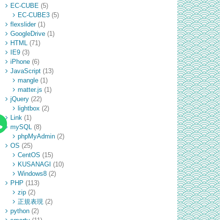
EC-CUBE
(5)
EC-CUBE3
(5)
flexslider
(1)
GoogleDrive
(1)
HTML
(71)
IE9
(3)
iPhone
(6)
JavaScript
(13)
mangle
(1)
matter.js
(1)
jQuery
(22)
lightbox
(2)
Link
(1)
mySQL
(8)
phpMyAdmin
(2)
OS
(25)
CentOS
(15)
KUSANAGI
(10)
Windows8
(2)
PHP
(113)
zip
(2)
正規表現
(2)
python
(2)