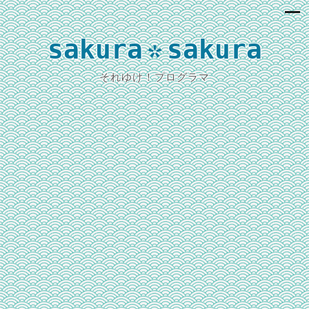
sakura
sakura
*
それゆけ！プログラマ