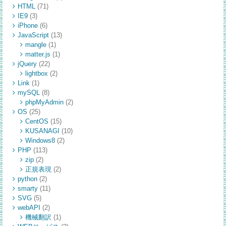
HTML
(71)
IE9
(3)
iPhone
(6)
JavaScript
(13)
mangle
(1)
matter.js
(1)
jQuery
(22)
lightbox
(2)
Link
(1)
mySQL
(8)
phpMyAdmin
(2)
OS
(25)
CentOS
(15)
KUSANAGI
(10)
Windows8
(2)
PHP
(113)
zip
(2)
正規表現
(2)
python
(2)
smarty
(11)
SVG
(5)
webAPI
(2)
機械翻訳
(1)