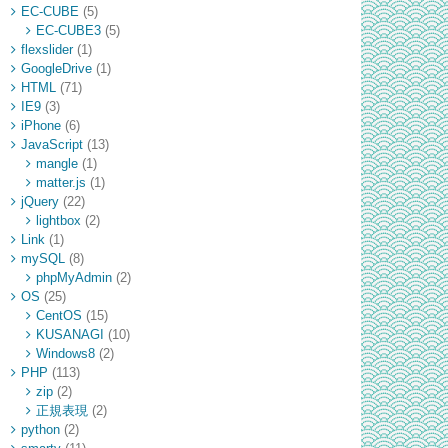
EC-CUBE
(5)
EC-CUBE3
(5)
flexslider
(1)
GoogleDrive
(1)
HTML
(71)
IE9
(3)
iPhone
(6)
JavaScript
(13)
mangle
(1)
matter.js
(1)
jQuery
(22)
lightbox
(2)
Link
(1)
mySQL
(8)
phpMyAdmin
(2)
OS
(25)
CentOS
(15)
KUSANAGI
(10)
Windows8
(2)
PHP
(113)
zip
(2)
正規表現
(2)
python
(2)