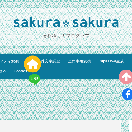
sakura
sakura
*
それゆけ！プログラマ
ティティ変換
HTML特殊文字調査
全角半角変換
.htpasswd生成
教本
Contact