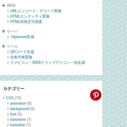
WEB
URLエンコード・デコード変換
HTMLエンティティ変換
HTML特殊文字調査
サーバ
.htpasswd生成
ツール
QRコード生成
全角半角変換
ファビコン・WEBクリップアイコン一括生成
カテゴリー
CSS
(73)
animation
(8)
background
(5)
font
(5)
transform
(7)
transition
(7)