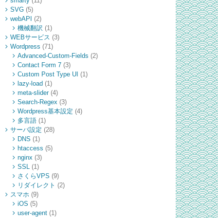
smarty
(11)
SVG
(5)
webAPI
(2)
機械翻訳
(1)
WEBサービス
(3)
Wordpress
(71)
Advanced-Custom-Fields
(2)
Contact Form 7
(3)
Custom Post Type UI
(1)
lazy-load
(1)
meta-slider
(4)
Search-Regex
(3)
Wordpress基本設定
(4)
多言語
(1)
サーバ設定
(28)
DNS
(1)
htaccess
(5)
nginx
(3)
SSL
(1)
さくらVPS
(9)
リダイレクト
(2)
スマホ
(9)
iOS
(5)
user-agent
(1)