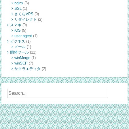
nginx
(3)
SSL
(1)
さくらVPS
(9)
リダイレクト
(2)
スマホ
(9)
iOS
(5)
user-agent
(1)
ビジネス
(1)
メール
(1)
開発ツール
(12)
winMerge
(1)
winSCP
(7)
サクラエディタ
(2)