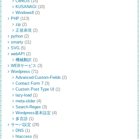
CentOS
(15)
KUSANAGI
(10)
Windows8
(2)
PHP
(113)
zip
(2)
正規表現
(2)
python
(2)
smarty
(11)
SVG
(5)
webAPI
(2)
機械翻訳
(1)
WEBサービス
(3)
Wordpress
(71)
Advanced-Custom-Fields
(2)
Contact Form 7
(3)
Custom Post Type UI
(1)
lazy-load
(1)
meta-slider
(4)
Search-Regex
(3)
Wordpress基本設定
(4)
多言語
(1)
サーバ設定
(28)
DNS
(1)
htaccess
(5)