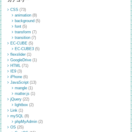
CSS
(73)
animation
(8)
background
(5)
font
(5)
transform
(7)
transition
(7)
EC-CUBE
(5)
EC-CUBE3
(5)
flexslider
(1)
GoogleDrive
(1)
HTML
(71)
IE9
(3)
iPhone
(6)
JavaScript
(13)
mangle
(1)
matter.js
(1)
jQuery
(22)
lightbox
(2)
Link
(1)
mySQL
(8)
phpMyAdmin
(2)
OS
(25)