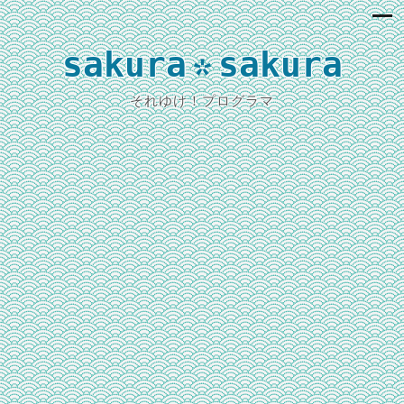
sakura
sakura
*
それゆけ！プログラマ