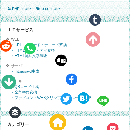
ン
PHP
,
smarty
php
,
smarty
パ
イ
ル
フ
ＩＴサービス
ァ
WEB
イ
URLエンコード・デコード変換
ル
HTMLエンティティ変換
を
HTML特殊文字調査
ク
リ
サーバ
ア
.htpasswd生成
ツール
QRコード生成
全角半角変換
ファビコン・WEBクリップアイコン一括生成
カテゴリー