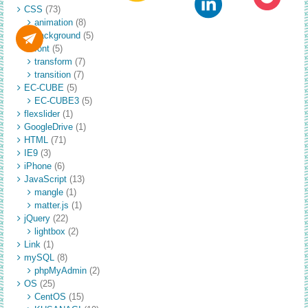
CSS
(73)
animation
(8)
background
(5)
font
(5)
transform
(7)
transition
(7)
EC-CUBE
(5)
EC-CUBE3
(5)
flexslider
(1)
GoogleDrive
(1)
HTML
(71)
IE9
(3)
iPhone
(6)
JavaScript
(13)
mangle
(1)
matter.js
(1)
jQuery
(22)
lightbox
(2)
Link
(1)
mySQL
(8)
phpMyAdmin
(2)
OS
(25)
CentOS
(15)