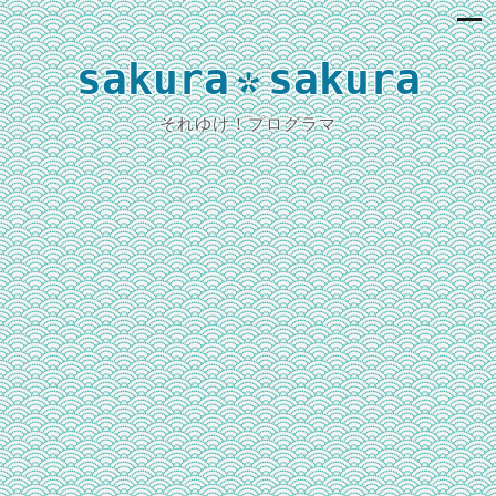
sakura
sakura
*
それゆけ！プログラマ