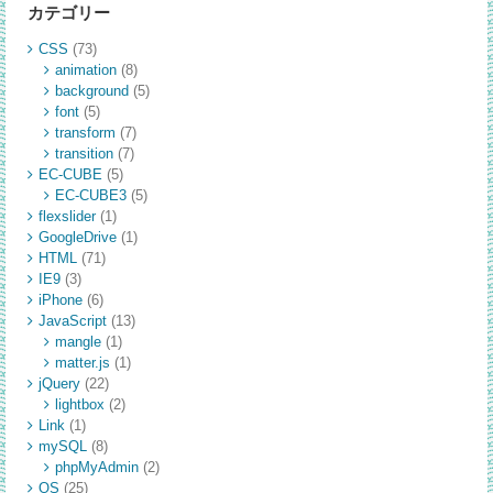
カテゴリー
CSS
(73)
animation
(8)
background
(5)
font
(5)
transform
(7)
transition
(7)
EC-CUBE
(5)
EC-CUBE3
(5)
flexslider
(1)
GoogleDrive
(1)
HTML
(71)
IE9
(3)
iPhone
(6)
JavaScript
(13)
mangle
(1)
matter.js
(1)
jQuery
(22)
lightbox
(2)
Link
(1)
mySQL
(8)
phpMyAdmin
(2)
OS
(25)