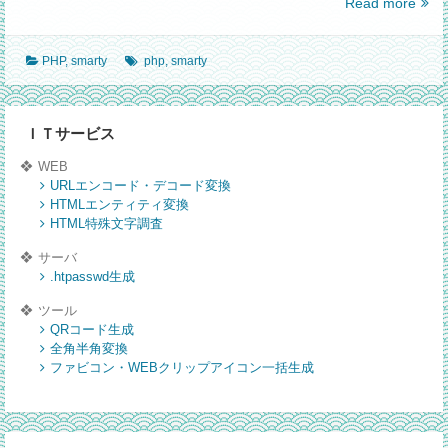
他
Read more
の
コ
PHP
,
smarty
php
,
smarty
ン
ト
ロ
ー
ＩＴサービス
ラ
WEB
ー
URLエンコード・デコード変換
の
HTMLエンティティ変換
関
HTML特殊文字調査
数
を
サーバ
使
.htpasswd生成
用
ツール
す
QRコード生成
る
全角半角変換
に
ファビコン・WEBクリップアイコン一括生成
は