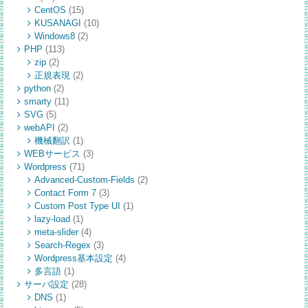
CentOS
(15)
KUSANAGI
(10)
Windows8
(2)
PHP
(113)
zip
(2)
正規表現
(2)
python
(2)
smarty
(11)
SVG
(5)
webAPI
(2)
機械翻訳
(1)
WEBサービス
(3)
Wordpress
(71)
Advanced-Custom-Fields
(2)
Contact Form 7
(3)
Custom Post Type UI
(1)
lazy-load
(1)
meta-slider
(4)
Search-Regex
(3)
Wordpress基本設定
(4)
多言語
(1)
サーバ設定
(28)
DNS
(1)