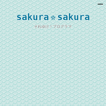
sakura
sakura
*
それゆけ！プログラマ