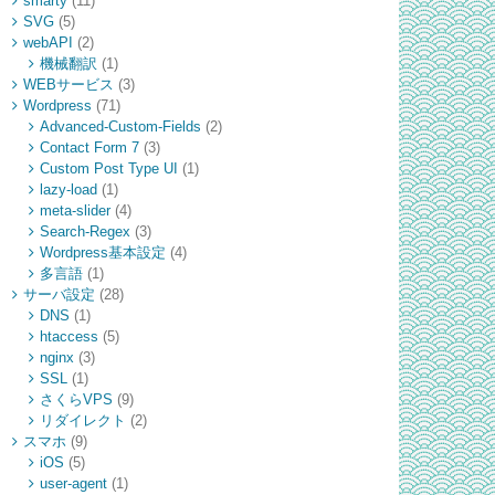
smarty
(11)
SVG
(5)
webAPI
(2)
機械翻訳
(1)
WEBサービス
(3)
Wordpress
(71)
Advanced-Custom-Fields
(2)
Contact Form 7
(3)
Custom Post Type UI
(1)
lazy-load
(1)
meta-slider
(4)
Search-Regex
(3)
Wordpress基本設定
(4)
多言語
(1)
サーバ設定
(28)
DNS
(1)
htaccess
(5)
nginx
(3)
SSL
(1)
さくらVPS
(9)
リダイレクト
(2)
スマホ
(9)
iOS
(5)
user-agent
(1)