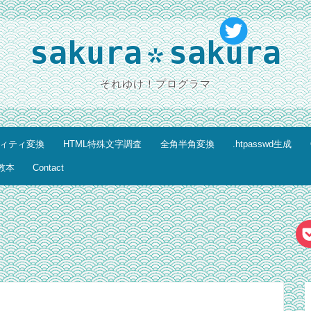
sakura
sakura
*
それゆけ！プログラマ
ティティ変換
HTML特殊文字調査
全角半角変換
.htpasswd生成
教本
Contact