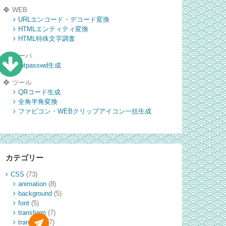
WEB
URLエンコード・デコード変換
HTMLエンティティ変換
HTML特殊文字調査
サーバ
.htpasswd生成
ツール
QRコード生成
全角半角変換
ファビコン・WEBクリップアイコン一括生成
カテゴリー
CSS
(73)
animation
(8)
background
(5)
font
(5)
transform
(7)
transition
(7)