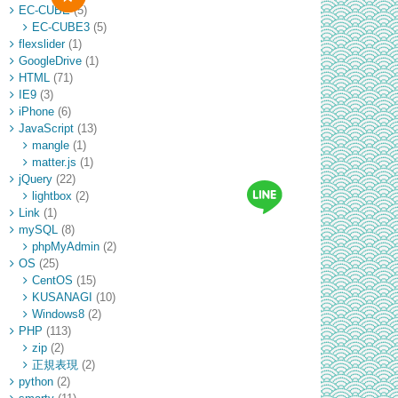
EC-CUBE
(5)
EC-CUBE3
(5)
flexslider
(1)
GoogleDrive
(1)
HTML
(71)
IE9
(3)
iPhone
(6)
JavaScript
(13)
mangle
(1)
matter.js
(1)
jQuery
(22)
lightbox
(2)
Link
(1)
mySQL
(8)
phpMyAdmin
(2)
OS
(25)
CentOS
(15)
KUSANAGI
(10)
Windows8
(2)
PHP
(113)
zip
(2)
正規表現
(2)
python
(2)