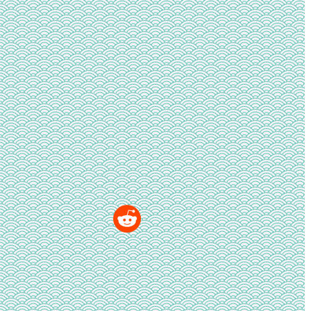
画
面
幅
が
広
が
っ
て
し
ま
っ
た
時
の
対
処
法