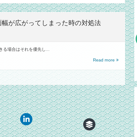
面幅が広がってしまった時の対処法
きる場合はそれを優先し...
ス
Read more
ク
ロ
ー
ル
バ
ー
が
表
示
さ
れ
て、