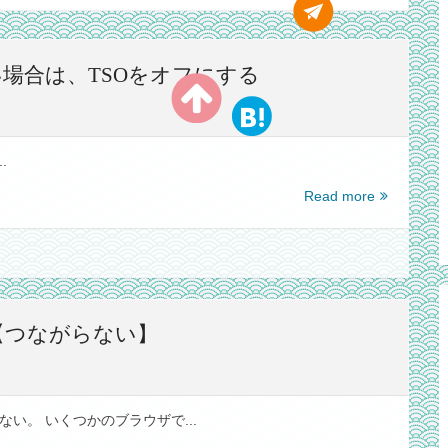
い場合は、TSOをオフにする
.
【さ
Read more
く
ら
VPS】
サ
イ
ト
た【つながらない】
の
表
示
が
い。 いくつかのブラウザで...
遅
い