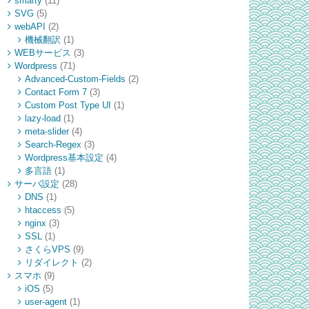
smarty
(11)
SVG
(5)
webAPI
(2)
機械翻訳
(1)
WEBサービス
(3)
Wordpress
(71)
Advanced-Custom-Fields
(2)
Contact Form 7
(3)
Custom Post Type UI
(1)
lazy-load
(1)
meta-slider
(4)
Search-Regex
(3)
Wordpress基本設定
(4)
多言語
(1)
サーバ設定
(28)
DNS
(1)
htaccess
(5)
nginx
(3)
SSL
(1)
さくらVPS
(9)
リダイレクト
(2)
スマホ
(9)
iOS
(5)
user-agent
(1)