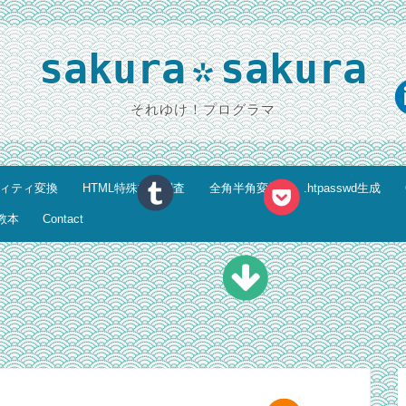
sakura
sakura
*
それゆけ！プログラマ
ティティ変換
HTML特殊文字調査
全角半角変換
.htpasswd生成
教本
Contact