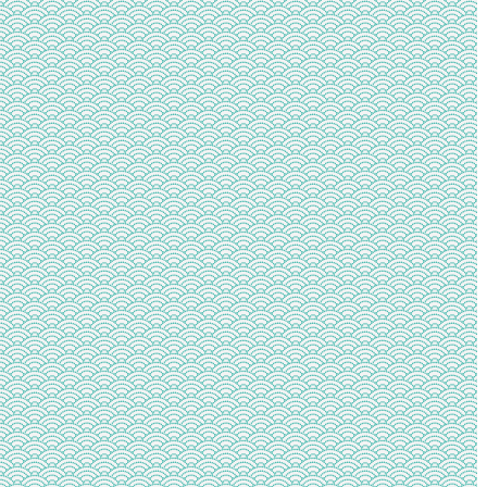
ッ
ト
を
待
機
し
て
い
ま
す」
【遅
い！】