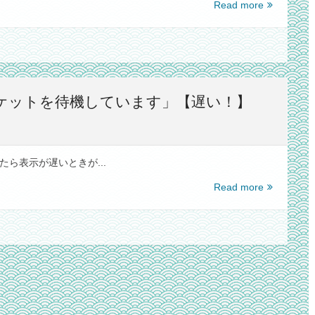
【さ
Read more
場
く
合
ら
は、
VPS】
TSO
IOPS
を
が
オ
制
できるソケットを待機しています」【遅い！】
フ
限
に
さ
す
れ
る
た
やたら表示が遅いときが...
【つ
な
【Google
Read more
が
Chrome】
ら
「使
な
用
い】
で
き
る
ソ
ケ