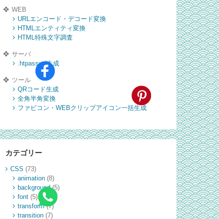
WEB
URLエンコード・デコード変換
HTMLエンティティ変換
HTML特殊文字調査
サーバ
.htpasswd生成
ツール
QRコード生成
全角半角変換
ファビコン・WEBクリップアイコン一括生成
カテゴリー
CSS
(73)
animation
(8)
background
(5)
font
(5)
transform
(7)
transition
(7)