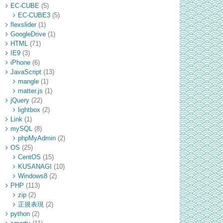
EC-CUBE
(5)
EC-CUBE3
(5)
flexslider
(1)
GoogleDrive
(1)
HTML
(71)
IE9
(3)
iPhone
(6)
JavaScript
(13)
mangle
(1)
matter.js
(1)
jQuery
(22)
lightbox
(2)
Link
(1)
mySQL
(8)
phpMyAdmin
(2)
OS
(25)
CentOS
(15)
KUSANAGI
(10)
Windows8
(2)
PHP
(113)
zip
(2)
正規表現
(2)
python
(2)