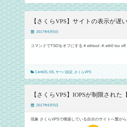
【さくらVPS】サイトの表示が遅
2017年6月5日
コマンドでTSOをオフにする # ethtool -K eth0 tso off..
CentOS
,
OS
,
サーバ設定
,
さくらVPS
【さくらVPS】IOPSが制限され
2017年6月5日
現象 さくらVPSで構築している自分のサイトへ繋がらな