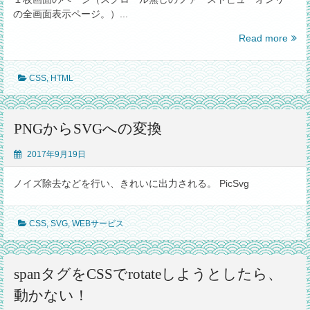
の全画面表示ページ。）...
【cs
Read more
heigh
に
CSS
,
HTML
100v
を
設
定
PNGからSVGへの変換
す
る
2017年9月19日
と、
ス
ノイズ除去などを行い、きれいに出力される。 PicSvg
マ
ホ
CSS
,
SVG
,
WEBサービス
で
ア
ド
レ
spanタグをCSSでrotateしようとしたら、
ス
動かない！
バ