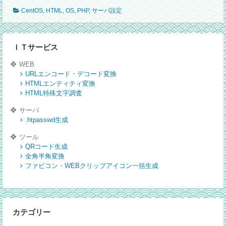
な
サ
い！
CentOS
,
HTML
,
OS
,
PHP
,
サーバ設定
ー
バ
変
数
ＩＴサービス
の
WEB
REM
URLエンコード・デコード変換
を
HTMLエンティティ変換
取
HTML特殊文字調査
得
す
サーバ
る
.htpasswd生成
設
ツール
定
QRコード生成
全角半角変換
ファビコン・WEBクリップアイコン一括生成
カテゴリー