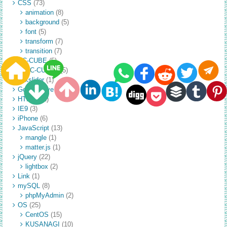
CSS
(73)
animation
(8)
background
(5)
font
(5)
transform
(7)
transition
(7)
EC-CUBE
(5)
EC-CUBE3
(5)
flexslider
(1)
GoogleDrive
(1)
HTML
(71)
IE9
(3)
iPhone
(6)
JavaScript
(13)
mangle
(1)
matter.js
(1)
jQuery
(22)
lightbox
(2)
Link
(1)
mySQL
(8)
phpMyAdmin
(2)
OS
(25)
CentOS
(15)
KUSANAGI
(10)