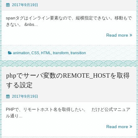
ー
2017年9月19日
の
高
spanタグはインライン要素なので、縦横指定できない。移動もで
さ
きない。 &nbs...
が
含
span
Read more
ま
タ
れ
グ
て
animation
,
CSS
,
HTML
,
transform
,
transition
を
し
CSS
ま
で
う
rotat
phpでサーバ変数のREMOTE_HOSTを取得
【ス
し
する設定
マ
よ
ホ】
う
2017年9月19日
と
し
PHPで、リモートホスト名を取得したい。 だけど公式マニュア
た
ル通り...
ら、
動
php
Read more
か
で