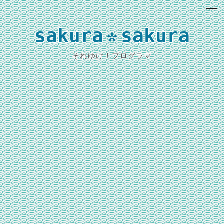
sakura
sakura
*
それゆけ！プログラマ