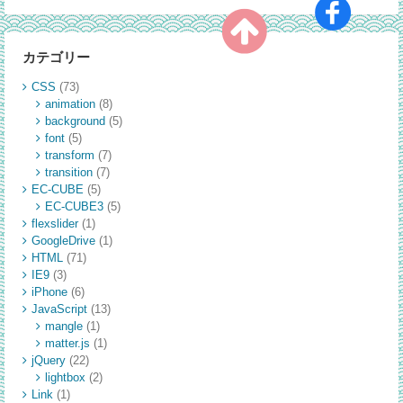
jquer
を、
本
カテゴリー
体
の
CSS
(73)
読
animation
(8)
み
background
(5)
込
font
(5)
み
transform
(7)
transition
(7)
後
EC-CUBE
(5)
に
EC-CUBE3
(5)
処
flexslider
(1)
理
GoogleDrive
(1)
実
HTML
(71)
行
IE9
(3)
す
iPhone
(6)
る
JavaScript
(13)
方
mangle
(1)
matter.js
(1)
法
jQuery
(22)
【js
lightbox
(2)
Link
(1)