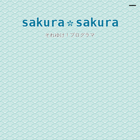
sakura
sakura
*
それゆけ！プログラマ