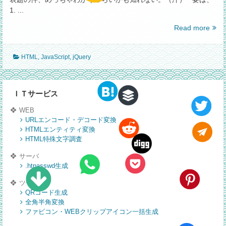
1. ...
【Jav
Read more
jquer
本
HTML
,
JavaScript
,
jQuery
体
を
defer
で
ＩＴサービス
読
WEB
み
URLエンコード・デコード変換
込
HTMLエンティティ変換
み
HTML特殊文字調査
つ
つ、
サーバ
イ
.htpasswd生成
ン
ツール
ラ
QRコード生成
イ
全角半角変換
ン
ファビコン・WEBクリップアイコン一括生成
の