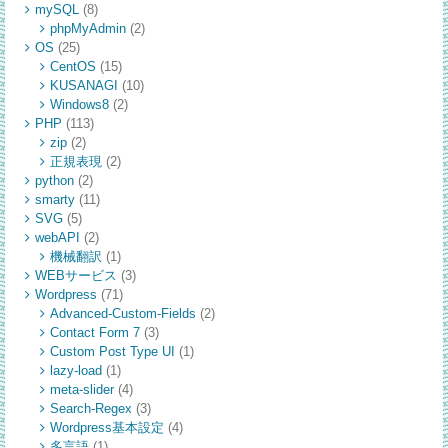
mySQL
(8)
phpMyAdmin
(2)
OS
(25)
CentOS
(15)
KUSANAGI
(10)
Windows8
(2)
PHP
(113)
zip
(2)
正規表現
(2)
python
(2)
smarty
(11)
SVG
(5)
webAPI
(2)
機械翻訳
(1)
WEBサービス
(3)
Wordpress
(71)
Advanced-Custom-Fields
(2)
Contact Form 7
(3)
Custom Post Type UI
(1)
lazy-load
(1)
meta-slider
(4)
Search-Regex
(3)
Wordpress基本設定
(4)
多言語
(1)