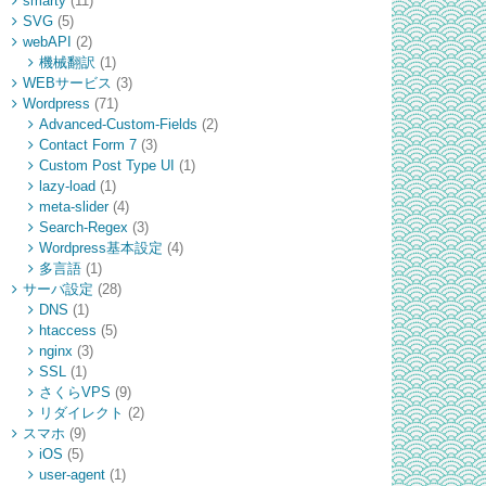
smarty
(11)
SVG
(5)
webAPI
(2)
機械翻訳
(1)
WEBサービス
(3)
Wordpress
(71)
Advanced-Custom-Fields
(2)
Contact Form 7
(3)
Custom Post Type UI
(1)
lazy-load
(1)
meta-slider
(4)
Search-Regex
(3)
Wordpress基本設定
(4)
多言語
(1)
サーバ設定
(28)
DNS
(1)
htaccess
(5)
nginx
(3)
SSL
(1)
さくらVPS
(9)
リダイレクト
(2)
スマホ
(9)
iOS
(5)
user-agent
(1)