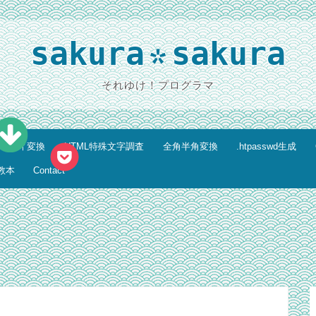
sakura
sakura
*
それゆけ！プログラマ
ティティ変換
HTML特殊文字調査
全角半角変換
.htpasswd生成
教本
Contact