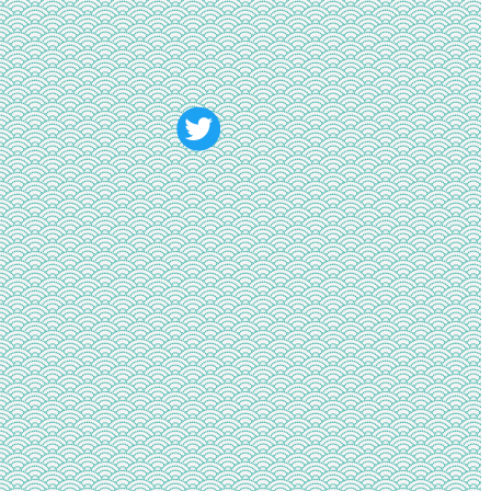
う
と
し
た
ら
「Insufficie
Permissio
や
ら
「invalid_
が
出
て
認
証
で
コ
ケ
た