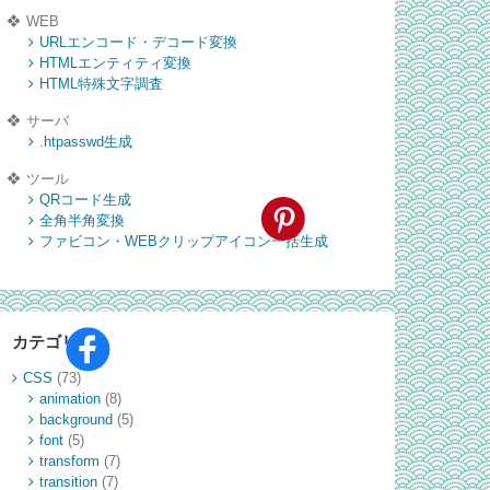
WEB
URLエンコード・デコード変換
HTMLエンティティ変換
HTML特殊文字調査
サーバ
.htpasswd生成
ツール
QRコード生成
全角半角変換
ファビコン・WEBクリップアイコン一括生成
カテゴリー
CSS
(73)
animation
(8)
background
(5)
font
(5)
transform
(7)
transition
(7)