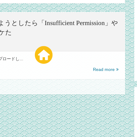
うとしたら「Insufficient Permission」や
コケた
プロードし...
Python
Read more
で
Google
Drive
に
ア
ク
セ
ス
し
よ