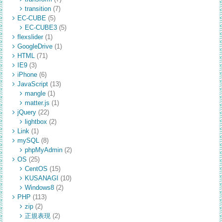
transition
(7)
EC-CUBE
(5)
EC-CUBE3
(5)
flexslider
(1)
GoogleDrive
(1)
HTML
(71)
IE9
(3)
iPhone
(6)
JavaScript
(13)
mangle
(1)
matter.js
(1)
jQuery
(22)
lightbox
(2)
Link
(1)
mySQL
(8)
phpMyAdmin
(2)
OS
(25)
CentOS
(15)
KUSANAGI
(10)
Windows8
(2)
PHP
(113)
zip
(2)
正規表現
(2)