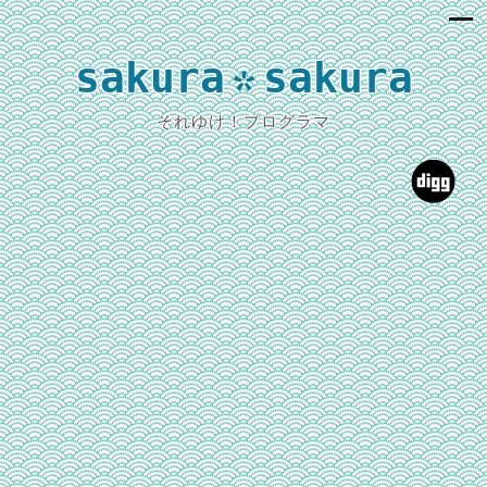
sakura
sakura
*
それゆけ！プログラマ