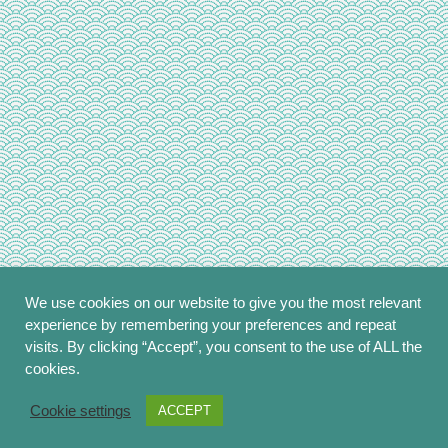
We use cookies on our website to give you the most relevant
experience by remembering your preferences and repeat
visits. By clicking “Accept”, you consent to the use of ALL the
cookies.
Copyright © 2014 - 2026
sakura*sakura
.
All Rights Reserved.
Cookie settings
ACCEPT