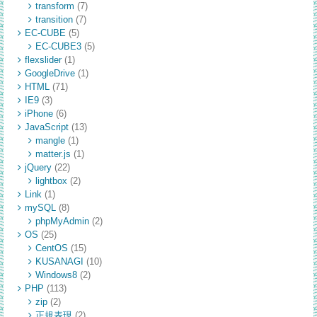
transform
(7)
transition
(7)
EC-CUBE
(5)
EC-CUBE3
(5)
flexslider
(1)
GoogleDrive
(1)
HTML
(71)
IE9
(3)
iPhone
(6)
JavaScript
(13)
mangle
(1)
matter.js
(1)
jQuery
(22)
lightbox
(2)
Link
(1)
mySQL
(8)
phpMyAdmin
(2)
OS
(25)
CentOS
(15)
KUSANAGI
(10)
Windows8
(2)
PHP
(113)
zip
(2)
正規表現
(2)