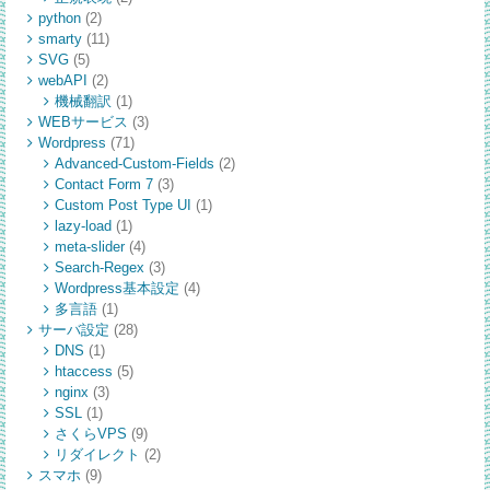
python
(2)
smarty
(11)
SVG
(5)
webAPI
(2)
機械翻訳
(1)
WEBサービス
(3)
Wordpress
(71)
Advanced-Custom-Fields
(2)
Contact Form 7
(3)
Custom Post Type UI
(1)
lazy-load
(1)
meta-slider
(4)
Search-Regex
(3)
Wordpress基本設定
(4)
多言語
(1)
サーバ設定
(28)
DNS
(1)
htaccess
(5)
nginx
(3)
SSL
(1)
さくらVPS
(9)
リダイレクト
(2)
スマホ
(9)