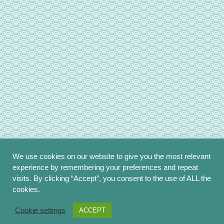
We use cookies on our website to give you the most relevant
experience by remembering your preferences and repeat
visits. By clicking “Accept”, you consent to the use of ALL the
cookies.
Copyright © 2014 - 2026
sakura*sakura
.
All Rights Reserved.
Cookie settings
ACCEPT