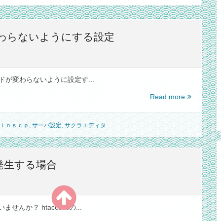
変わらないようにする設定
ドが変わらないように設定す...
WinSCP
Read more
で
転
ｉｎｓｃｐ
,
サーバ設定
,
サクラエディタ
送
時
に
改
が発生する場合
行
コ
ー
ド
か？ htaccessの...
が
変