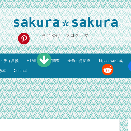
sakura
sakura
*
それゆけ！プログラマ
ティティ変換
HTML特殊文字調査
全角半角変換
.htpasswd生成
教本
Contact