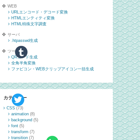
WEB
URLエンコード・デコード変換
HTMLエンティティ変換
HTML特殊文字調査
サーバ
.htpasswd生成
ツール
QRコード生成
全角半角変換
ファビコン・WEBクリップアイコン一括生成
カテゴリー
CSS
(73)
animation
(8)
background
(5)
font
(5)
transform
(7)
transition
(7)