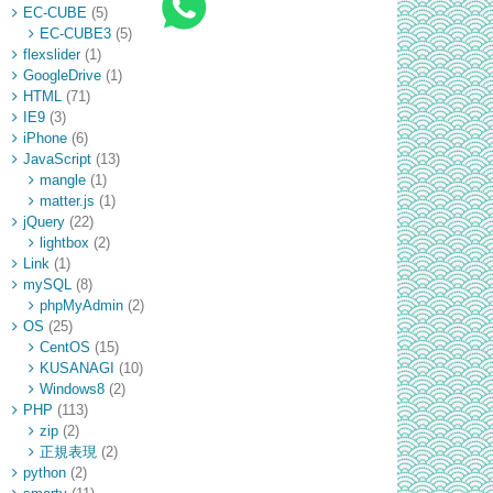
EC-CUBE
(5)
EC-CUBE3
(5)
flexslider
(1)
GoogleDrive
(1)
HTML
(71)
IE9
(3)
iPhone
(6)
JavaScript
(13)
mangle
(1)
matter.js
(1)
jQuery
(22)
lightbox
(2)
Link
(1)
mySQL
(8)
phpMyAdmin
(2)
OS
(25)
CentOS
(15)
KUSANAGI
(10)
Windows8
(2)
PHP
(113)
zip
(2)
正規表現
(2)
python
(2)