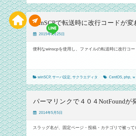
WinSCPで転送時に改行コードが
2015年9月25日
便利なwinscpを使用し、ファイルの転送時に改行コー
winSCP
,
サーバ設定
,
サクラエディタ
CentOS
,
php
,
ｗ
パーマリンクで４０４NotFound
2014年5月5日
スラッグ名が、固定ページ・投稿・カテゴリで被っていません