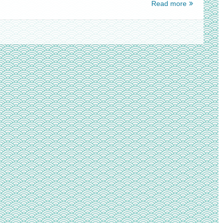
パ
Read more
わ
ー
ら
マ
な
リ
い
ン
よ
ク
う
で
に
４
す
０
る
４
設
NotFound
定
が
発
生
す
る
場
合