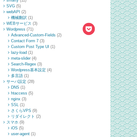
smarty
(11)
SVG
(5)
webAPI
(2)
機械翻訳
(1)
WEBサービス
(3)
Wordpress
(71)
Advanced-Custom-Fields
(2)
Contact Form 7
(3)
Custom Post Type UI
(1)
lazy-load
(1)
meta-slider
(4)
Search-Regex
(3)
Wordpress基本設定
(4)
多言語
(1)
サーバ設定
(28)
DNS
(1)
htaccess
(5)
nginx
(3)
SSL
(1)
さくらVPS
(9)
リダイレクト
(2)
スマホ
(9)
iOS
(5)
user-agent
(1)