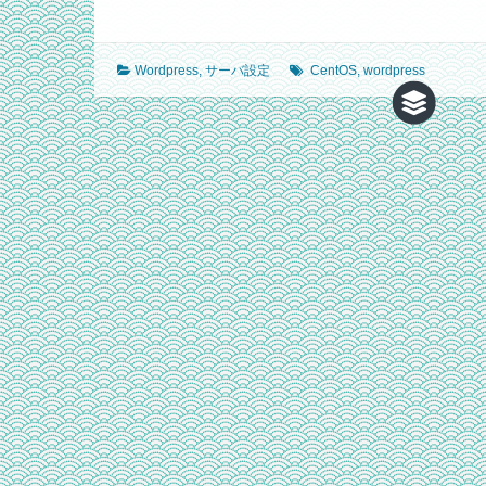
Wordpress
,
サーバ設定
CentOS
,
wordpress